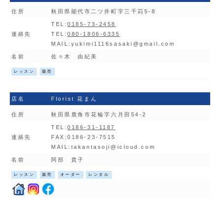
住所
秋田県能代市二ツ井町字三千苅5-8
TEL:
0185-73-2458
連絡先
TEL:
080-1806-6335
MAIL:
yukimi1116sasaki@gmail.com
名前
佐々木 由紀美
レッスン
販売
店名
Florist 花まん
住所
秋田県鹿角市花輪字六月田54-2
TEL:
0186-31-1187
連絡先
FAX:0186-23-7515
MAIL:
takantasoji@icloud.com
名前
阿部 貴子
レッスン
販売
オーダー
レンタル