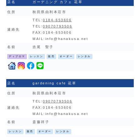
店名
ガーデニング カフェ 花草
住所
秋田県由利本荘市
TEL:
0184-653606
TEL:
09070793506
連絡先
FAX:0184-653606
MAIL:
info@hanakusa.net
名前
吉尾 聖子
ディプロマ
レッスン
販売
オーダー
レンタル
店名
gardening cafe 花草
住所
秋田県由利本荘市
TEL:
09070793506
連絡先
FAX:0184-653606
MAIL:
info@hanakusa.net
名前
斎藤祥子
レッスン
販売
オーダー
レンタル